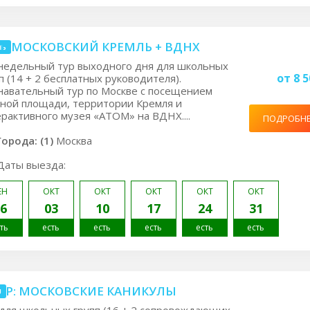
1: МОСКОВСКИЙ КРЕМЛЬ + ВДНХ
нь
недельный тур выходного дня для школьных
от 8 5
п (14 + 2 бесплатных руководителя).
авательный тур по Москве с посещением
ной площади, территории Кремля и
рактивного музея «АТОМ» на ВДНХ....
ПОДРОБН
Города: (1)
Москва
Даты выезда:
ЕН
ОКТ
ОКТ
ОКТ
ОКТ
ОКТ
6
03
10
17
24
31
ть
есть
есть
есть
есть
есть
2P: МОСКОВСКИЕ КАНИКУЛЫ
я