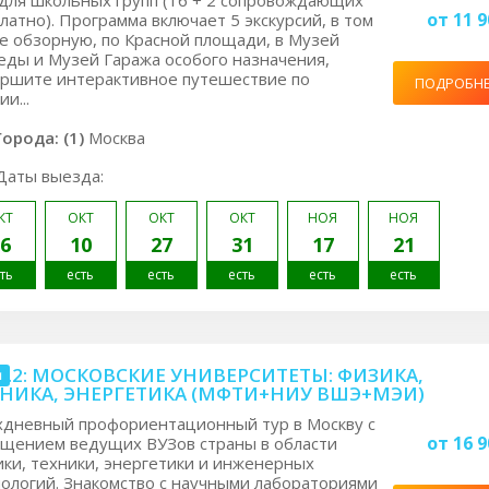
для школьных групп (16 + 2 сопровождающих
от 11 9
латно). Программа включает 5 экскурсий, в том
е обзорную, по Красной площади, в Музей
ды и Музей Гаража особого назначения,
ршите интерактивное путешествие по
ПОДРОБН
и...
Города: (1)
Москва
Даты выезда:
КТ
ОКТ
ОКТ
ОКТ
НОЯ
НОЯ
6
10
27
31
17
21
ть
есть
есть
есть
есть
есть
.2: МОСКОВСКИЕ УНИВЕРСИТЕТЫ: ФИЗИКА,
я
НИКА, ЭНЕРГЕТИКА (МФТИ+НИУ ВШЭ+МЭИ)
хдневный профориентационный тур в Москву с
от 16 9
щением ведущих ВУЗов страны в области
ки, техники, энергетики и инженерных
ологий. Знакомство с научными лабораториями