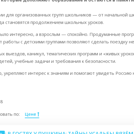
и для организованных групп школьников — от начальной шко
ода становятся продолжением школьных уроков.
ыло интересно, а взрослым — спокойно. Продуманные прогр
 работы с детскими группами позволяют сделать поездку не
 выездов, каникул, тематических программ и «живых уроков
детей, учебные задачи и требования к безопасности.
, укрепляют интерес к знаниям и помогают увидеть Россию н
18
овать по:
Цене
.1: В ГОСТЯХ У ПУШКИНА: ТАЙНЫ УСАДЬБЫ ВЯЗЁ
нь