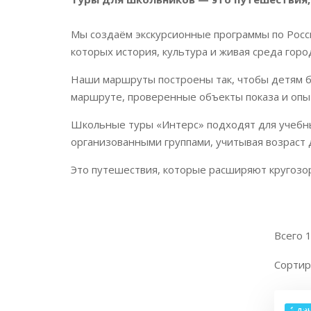
Мы создаём экскурсионные программы по Росси
которых история, культура и живая среда гор
Наши маршруты построены так, чтобы детям б
маршруте, проверенные объекты показа и опыт
Школьные туры «Интерс» подходят для учебных
организованными группами, учитывая возраст 
Это путешествия, которые расширяют кругозор
Всего 
Сортир
W27
1 де