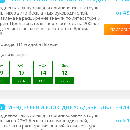
дневная экскурсия для организованных групп
от 4 9
ьников 27+3 бесплатных руководителей,
авлена на расширение знаний по литературе и
рии. Представьте: вы переноситесь на 200 лет
д, гуляете по аллеям, где когда-то бродил
ПОДРОБН
...
Города: (1)
Усадьба Вязёмы
Даты выезда:
ЕН
ОКТ
НОЯ
ДЕК
9
17
14
12
ть
есть
есть
есть
.1: МЕНДЕЛЕЕВ И БЛОК: ДВЕ УСАДЬБЫ. ДВА ГЕНИЯ
нь
дневная экскурсия для организованных групп
от 5 1
ьников 27+3 бесплатных руководителей,
авлена на расширение знаний по литературе,