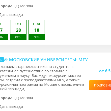
Города: (1)
Москва
Даты выезда:
КТ
ОКТ
НОЯ
7
28
18
ть
есть
есть
.1M: МОСКОВСКИЕ УНИВЕРСИТЕТЫ: МГУ
нь
лашаем старшеклассников и студентов в
от 6 5
кательное путешествие по столице с
ужением в науку! Вас ждут экскурсии, мастер-
сы, встречи с преподавателями МГУ, а также
урсионная программа по Москве с посещением
ПОДРОБН
ной площади,...
Города: (1)
Москва
Даты выезда: