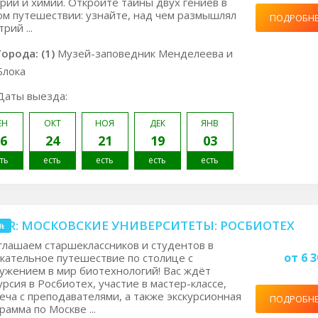
рии и химии. Откройте тайны двух гениев в
м путешествии: узнайте, над чем размышлял
ПОДРОБН
рий ...
Города: (1)
Музей-заповедник Менделеева и
Блока
Даты выезда:
ЕН
ОКТ
НОЯ
ДЕК
ЯНВ
6
24
21
19
03
ть
есть
есть
есть
есть
.1R: МОСКОВСКИЕ УНИВЕРСИТЕТЫ: РОСБИОТЕХ
нь
лашаем старшеклассников и студентов в
от 6 3
кательное путешествие по столице с
ужением в мир биотехнологий! Вас ждёт
урсия в Росбиотех, участие в мастер-классе,
еча с преподавателями, а также экскурсионная
ПОДРОБН
рамма по Москве ...