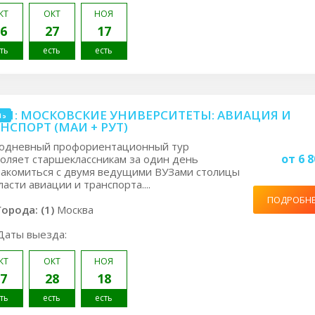
КТ
ОКТ
НОЯ
6
27
17
ть
есть
есть
.1: МОСКОВСКИЕ УНИВЕРСИТЕТЫ: АВИАЦИЯ И
нь
НСПОРТ (МАИ + РУТ)
одневный профориентационный тур
от 6 8
оляет старшеклассникам за один день
акомиться с двумя ведущими ВУЗами столицы
ласти авиации и транспорта....
ПОДРОБН
Города: (1)
Москва
Даты выезда:
КТ
ОКТ
НОЯ
7
28
18
ть
есть
есть