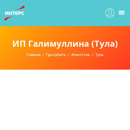
ИП Галимуллина (Тула)
Главная
Где купить
Агентства
Тула