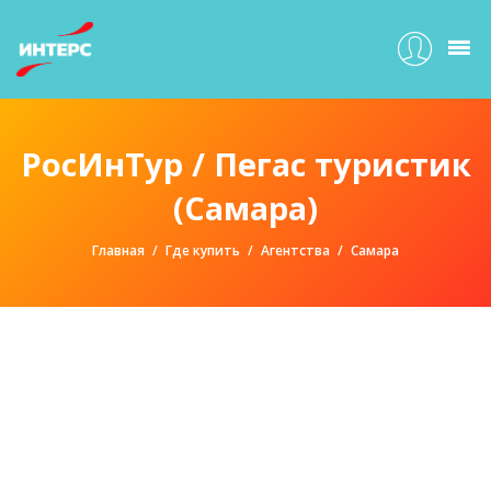
РосИнТур / Пегас туристик
(Самара)
Главная
Где купить
Агентства
Самара