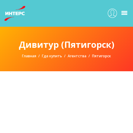
Дивитур (Пятигорск)
Главная
Где купить
Агентства
Пятигорск