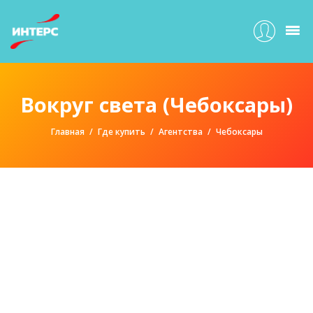
Вокруг света (Чебоксары)
Главная
Где купить
Агентства
Чебоксары