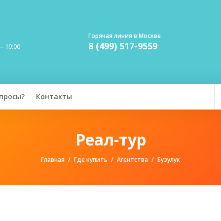
Горячая линия в Москве
8 (499) 517-9559
— 19:00
просы?
Контакты
Реал-тур
Главная
Где купить
Агентства
Бузулук