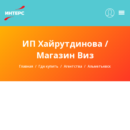
ИП Хайрутдинова /
Магазин Виз
Главная
Где купить
Агентства
Альметьевск